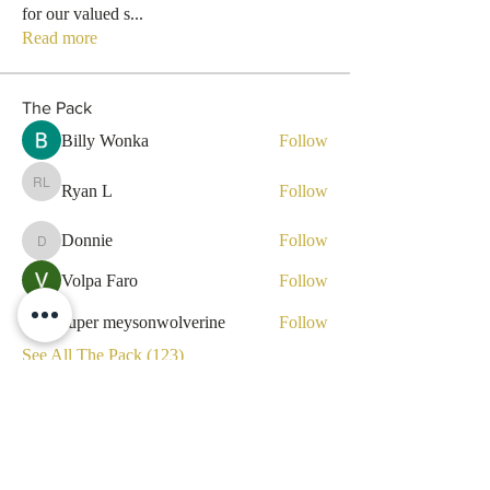
for our valued s
...
Read more
The Pack
Billy Wonka
Follow
Ryan L
Follow
Ryan L
Donnie
Follow
Donnie
Volpa Faro
Follow
super meysonwolverine
Follow
See All The Pack (123)