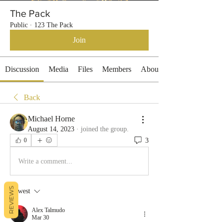
The Pack
Public
·
123 The Pack
Join
Discussion
Media
Files
Members
About
Back
Michael Horne
August 14, 2023
·
joined the group.
3
0
Write a comment...
REVIEWS
Newest
Alex Talmudo
Mar 30